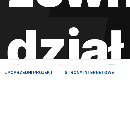
dział
« POPRZEDNI PROJEKT
STRONY INTERNETOWE
Kontakt
Oferta
Realizacje
digit