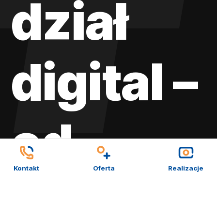
dział
digital –
od
Kontakt
Oferta
Realizacje
strony