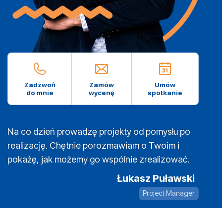
Zadzwoń
Zamów
Umów
do mnie
wycenę
spotkanie
Na co dzień prowadzę projekty od pomysłu po
realizację. Chętnie porozmawiam o Twoim i
pokażę, jak możemy go wspólnie zrealizować.
Łukasz Puławski
Project Manager