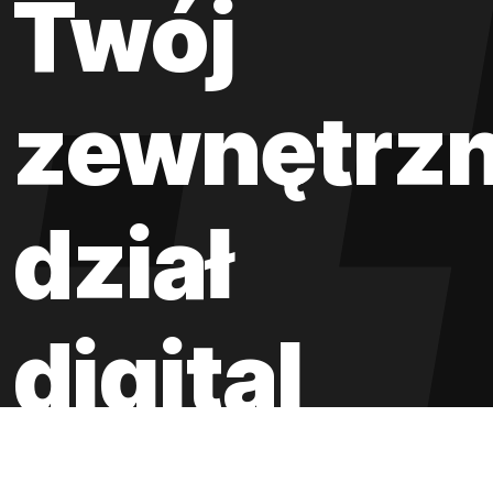
Twój
zewnętrz
dział
digital
– od