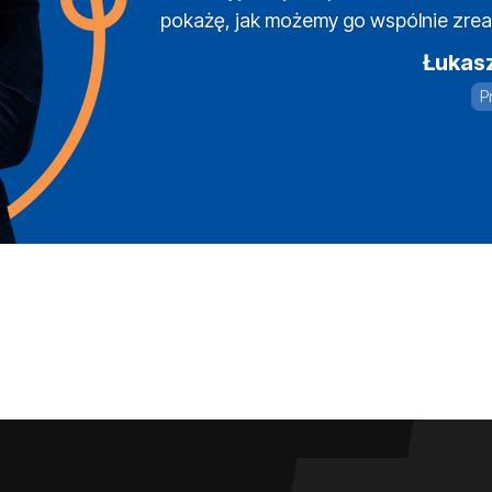
pokażę, jak możemy go wspólnie zrea
Łukas
P