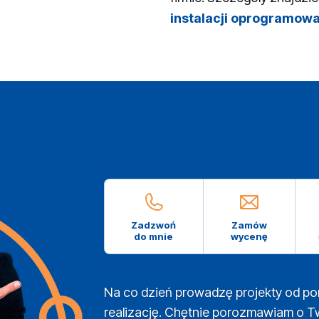
instalacji oprogramow
Zadzwoń
Zamów
do mnie
wycenę
Na co dzień prowadzę projekty od po
realizację. Chętnie porozmawiam o T