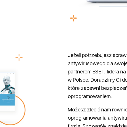
Jeżeli potrzebujesz spr
antywirusowego dla swojej
partnerem ESET, lidera n
w Polsce. Doradzimy Ci d
które zapewni bezpiecze
oprogramowaniem.
Możesz zlecić nam równie
oprogramowania antywiru
firmie. Szczegóły znajdzie