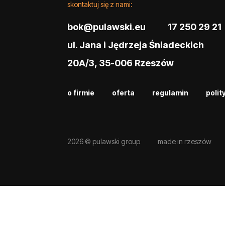
skontaktuj się z nami:
bok@pulawski.eu
17 250 29 21
ul. Jana i Jędrzeja Śniadeckich
20A/3, 35-006 Rzeszów
o firmie
oferta
regulamin
polit
2026 © pulawski group
made in rzeszów