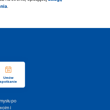
ania
.
Umów
spotkanie
mysłu po
woim i