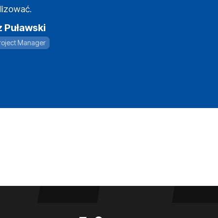
lizować.
z Puławski
roject Manager