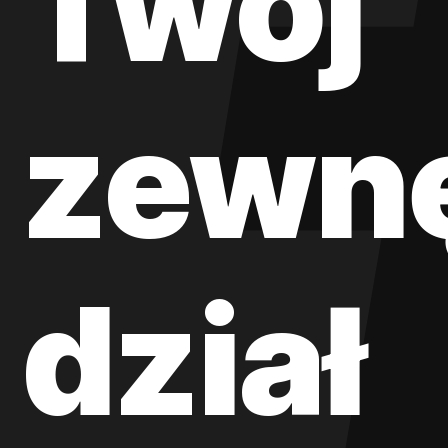
Twój
zewnę
dział