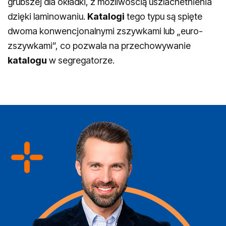
grubszej dla okładki, z możliwością uszlachetnienia
dzięki laminowaniu.
Katalogi
tego typu są spięte
dwoma konwencjonalnymi zszywkami lub „euro-
zszywkami”, co pozwala na przechowywanie
katalogu
w segregatorze.