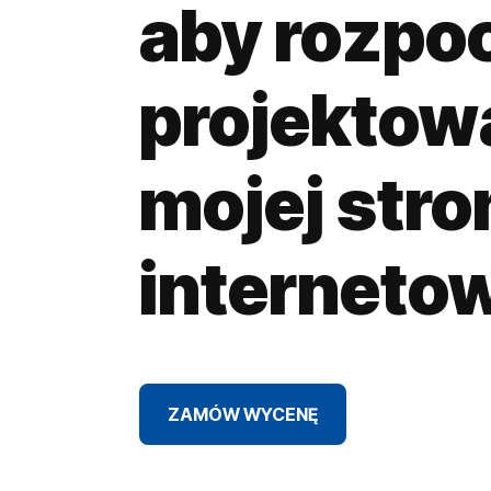
aby rozpo
projektow
mojej stro
interneto
ZAMÓW WYCENĘ