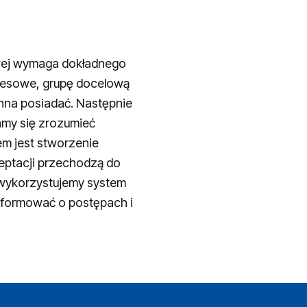
owej wymaga dokładnego
znesowe, grupę docelową
inna posiadać. Następnie
amy się zrozumieć
em jest stworzenie
eptacji przechodzą do
 wykorzystujemy system
nformować o postępach i