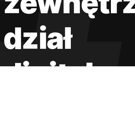
zewnętr
dział
digital
– od