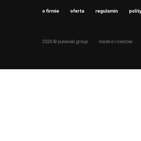
o firmie
oferta
regulamin
polit
2026 © pulawski group
made in rzeszów