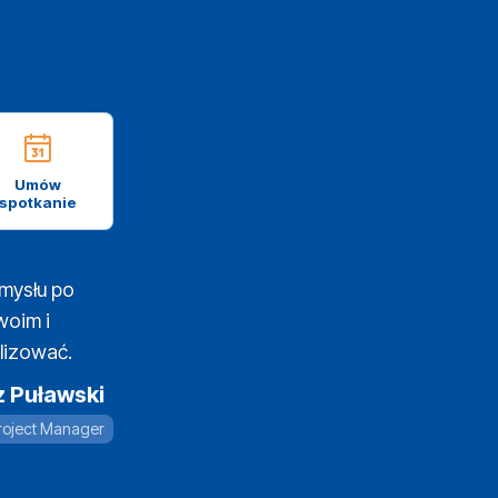
Umów
spotkanie
mysłu po
woim i
lizować.
z Puławski
roject Manager