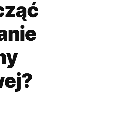
cząć
anie
ny
wej?