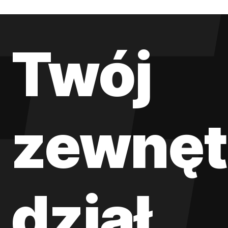
Twój
zewnęt
dział