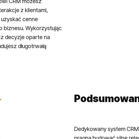
mowi CRM możesz
erakcje z klientami,
z uzyskać cenne
o biznesu. Wykorzystując
sz decyzje oparte na
dujesz długotrwałą
Podsumowan
Dedykowany system CRM to
pragną budować silne relac