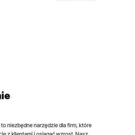
ie
 niezbędne narzędzie dla firm, które
je z klientami i osiągać wzrost. Nasz