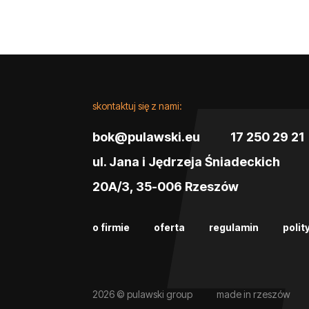
skontaktuj się z nami:
bok@pulawski.eu
17 250 29 21
ul. Jana i Jędrzeja Śniadeckich
20A/3, 35-006 Rzeszów
o firmie
oferta
regulamin
polit
2026 © pulawski group
made in rzeszów