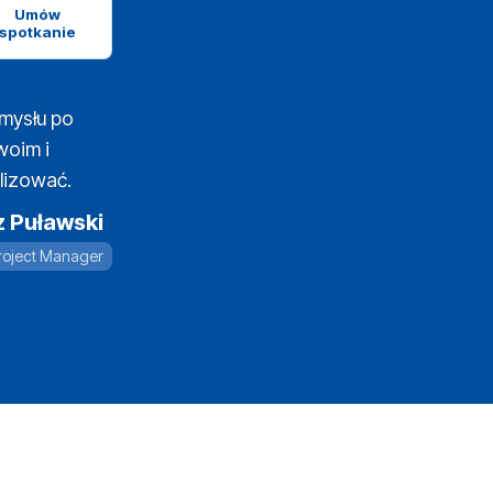
Umów
spotkanie
mysłu po
woim i
lizować.
z Puławski
roject Manager