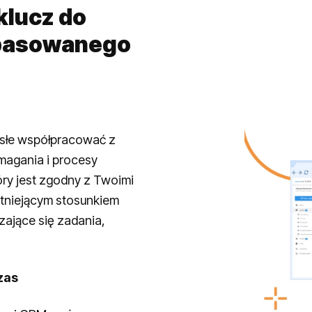
klucz do
pasowanego
isłe współpracować z
magania i procesy
ry jest zgodny z Twoimi
stniejącym stosunkiem
ające się zadania,
zas