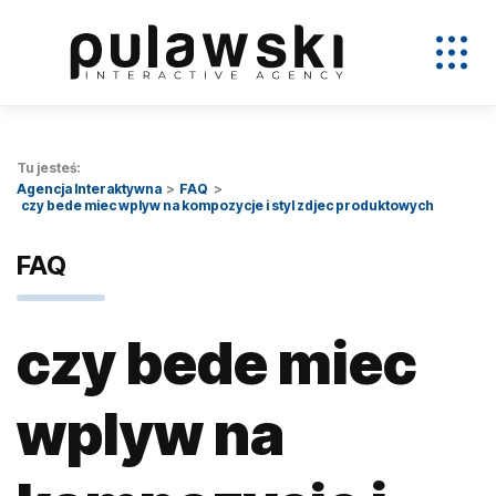
Tu jesteś:
Agencja Interaktywna
FAQ
czy bede miec wplyw na kompozycje i styl zdjec produktowych
FAQ
czy bede miec
wplyw na