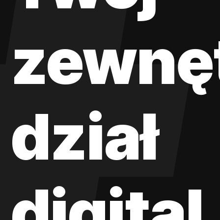
zewnę
dział
digital