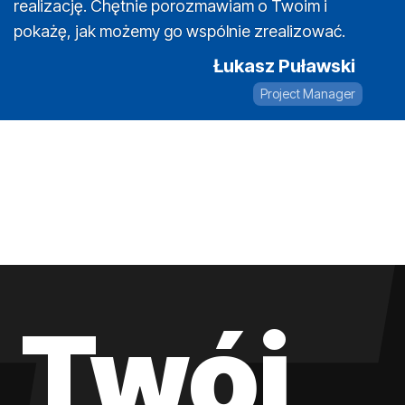
realizację. Chętnie porozmawiam o Twoim i
pokażę, jak możemy go wspólnie zrealizować.
Łukasz Puławski
Project Manager
Twój