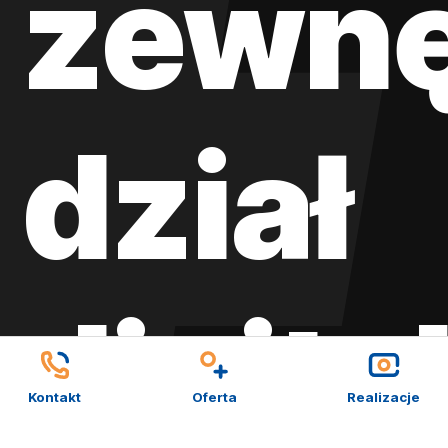
zewnę
dział
digita
Kontakt
Oferta
Realizacje