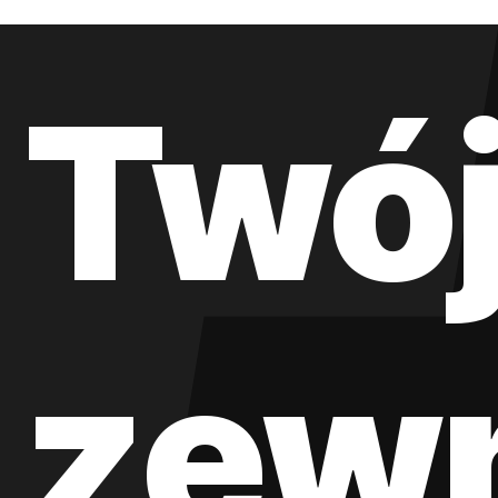
Twó
zew