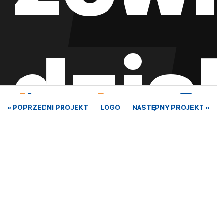
dzia
« POPRZEDNI PROJEKT
LOGO
NASTĘPNY PROJEKT »
Kontakt
Oferta
Realizacje
digit